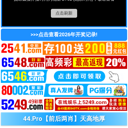
点击刷新
>>>点击查看2026年开奖记录!
44.Pro【前后两肖】天高地厚