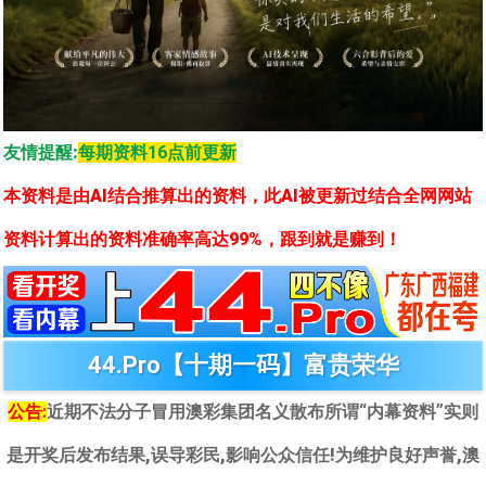
友情提醒:
每期资料16点前更新
本资料是由AI结合推算出的资料，此AI被更新过结合全网网站
资料计算出的资料准确率高达99%，跟到就是赚到！
44.Pro【十期一码】富贵荣华
公告:
近期不法分子冒用澳彩集团名义散布所谓“内幕资料”实则
是开奖后发布结果,误导彩民,影响公众信任!为维护良好声誉,澳