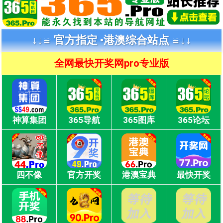
↓↓≌ 官方指定 •
港澳综合站点 ≌↓↓
全网最快开奖网pro专业版
神算集团
365导航
365图库
365论坛
四不像
官方开奖
港澳宝典
最快开奖