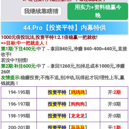
用实力+资料稳赢今
我继续靠瞎猜
晚
44.Pro【投资平特】内幕特供
1000元倍投玩法,投资平特1:2.1倍稳赢一把就收!
=>目标:中一把就走人！
第1期:下注400元:
中了→拿回840元,净赚 840-400=440元,直接
收手!
若没中?别慌!
第2期:补注600元:
中了→拿回1260元,扣掉总成本1000元,净赚
260!
友情提示:
稳赚投资;不拖不追,别冲动,玩得起才玩!理性上车,赢
钱就跑！
194-195期
投资平特
【
鸡鸡鸡
】
开:
2期
196-197期
投资平特
【
狗狗狗
】
开:
0期
198-199期
投资平特
【
龙龙龙
】
开:
0期
200-201期
投资平特
【
马马马
】
开:
1期