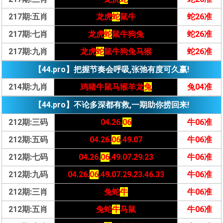
217期:五肖
龙虎
蛇
鼠牛
蛇26准
217期:七肖
龙虎
蛇
鼠牛狗兔
蛇26准
217期:九肖
龙虎
蛇
鼠牛狗兔马猴
蛇26准
【44.pro】把握节奏会呼吸,张弛有度可久赢!
214期:九肖
鸡猪牛鼠马猴羊龙
兔
兔04准
【44.pro】不论多深都有救,一期助你捞回来!
212期:三码
04.26.
06
牛06准
212期:五码
04.26.
06
.49.07
牛06准
212期:七码
04.26.
06
.49.07.29.23
牛06准
212期:九码
04.26.
06
.49.07.29.23.46.33
牛06准
212期:三肖
兔蛇
牛
牛06准
212期:五肖
兔蛇
牛
马鼠
牛06准