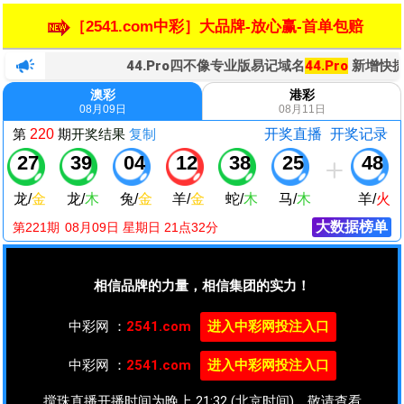
［2541.com中彩］大品牌-放心赢-首单包赔
44.Pro四不像专业版易记域名
44.Pro
新增快捷进站及
澳彩
港彩
08月09日
08月11日
第
220
期
开奖结果
复制
开奖直播
开奖记录
27
39
04
12
38
25
48
龙
/
金
龙
/
木
兔
/
金
羊
/
金
蛇
/
木
马
/
木
羊
/
火
大数据榜单
第221期
08
月
09
日 星期
日
21点32分
相信品牌的力量，相信集团的实力！
中彩网 ：
2541.com
进入中彩网投注入口
中彩网 ：
2541.com
进入中彩网投注入口
搅珠直播开播时间为晚上 21:32 (北京时间)，敬请查看