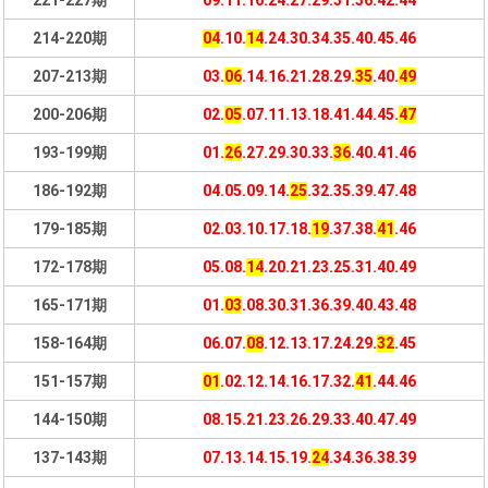
214-220期
04
.10.
14
.24.30.34.35.40.45.46
207-213期
03.
06
.14.16.21.28.29.
35
.40.
49
200-206期
02.
05
.07.11.13.18.41.44.45.
47
193-199期
01.
26
.27.29.30.33.
36
.40.41.46
186-192期
04.05.09.14.
25
.32.35.39.47.48
179-185期
02.03.10.17.18.
19
.37.38.
41
.46
172-178期
05.08.
14
.20.21.23.25.31.40.49
165-171期
01.
03
.08.30.31.36.39.40.43.48
158-164期
06.07.
08
.12.13.17.24.29.
32
.45
151-157期
01
.02.12.14.16.17.32.
41
.44.46
144-150期
08.15.21.23.26.29.33.40.47.49
137-143期
07.13.14.15.19.
24
.34.36.38.39