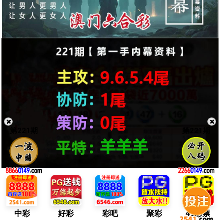
✖️
✖️
第
221
期
第
221
期
中彩
好彩
彩吧
聚彩
49彩票