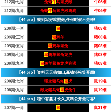
212期:七肖
兔蛇
牛
马鼠虎猴
牛06准
212期:九肖
兔蛇
牛
马鼠虎猴鸡狗
牛06准
【44.pro】规则写好就照做,任何时候不走样!
209期:一肖
猪
猪08准
209期:三肖
猪
鸡羊
猪08准
209期:五肖
猪
鸡羊鼠兔
猪08准
209期:七肖
猪
鸡羊鼠兔龙虎
猪08准
209期:九肖
猪
鸡羊鼠兔龙虎狗猴
猪08准
【44.pro】资料天天稳如山,赢钱轻松笑开颜!
208期:七肖
猴龙猪马蛇
鼠
虎
鼠19准
208期:九肖
猴龙猪马蛇
鼠
虎兔牛
鼠19准
【44.pro】稳中有赢才长久,真料公开最可靠!
207期:一肖
鼠
鼠31准