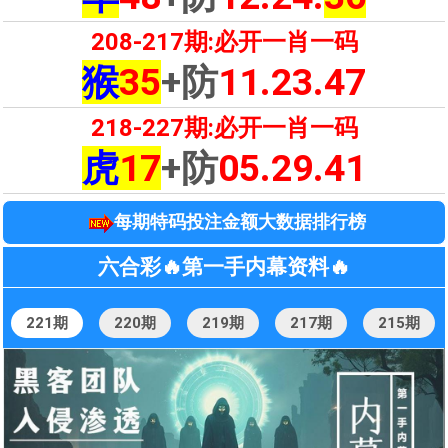
208-217期:必开一肖一码
猴
35
+防
11.23.47
218-227期:必开一肖一码
虎
17
+防
05.29.41
每期特码投注金额大数据排行榜
六合彩🔥第一手内幕资料🔥
221期
220期
219期
217期
215期