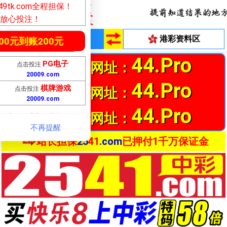
送
58
元
2541
元
中彩彩票由49图库849tk.com
请广大彩民放心投注！
澳彩资料区
港彩资料区
彩票（
2541.com
）特码
向本站押付1000万资
点击注册首存100元到账20
44.Pro
启动最新网址：
必备！点击免费开户
PA视讯
点击投注
点击投注
44.Pro
送2541元
启动最新网址：
20009
.com
20009
捕鱼游戏
点击投注
点击投注
44.Pro
不再提醒
20009
.com
20009
启动最新网址：
博彩必备！值得选择！真正的大额
站长担保
25
41
.com
已押付1千万保证金